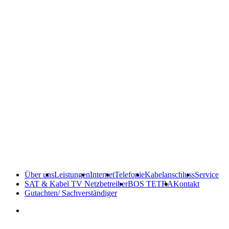
Über uns
Leistungen
Internet
Telefonie
Kabelanschluss
Service
SAT & Kabel TV Netzbetreiber
BOS TETRA
Kontakt
Gutachten/ Sachverständiger
Downloads & Bestellung