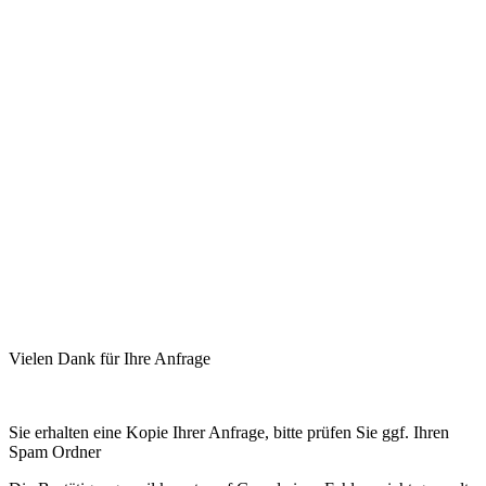
Postleitzahl
Ort
Telefon
E-Mail
Weitere Mitteilungen
Bitte Captcha eingeben
🗣
↻
Datenschutzerklärung
Senden
*
Vielen Dank für Ihre Anfrage
Sie erhalten eine Kopie Ihrer Anfrage, bitte prüfen Sie ggf. Ihren
Spam Ordner